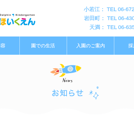
小若江： TEL 06-672
岩田町： TEL 06-430
天満： TEL 06-635
内容
園での生活
入園のご案内
採