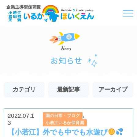
企業主導型保育園
カテゴリ
最新記事
アーカイブ
,
2022.07.1
園の日常・ブログ
3
小若江いるか保育園
【小若江】外でも中でも水遊び