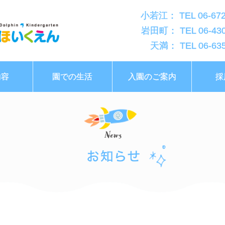
小若江： TEL 06-672
岩田町： TEL 06-430
天満： TEL 06-635
内容
園での生活
入園のご案内
採